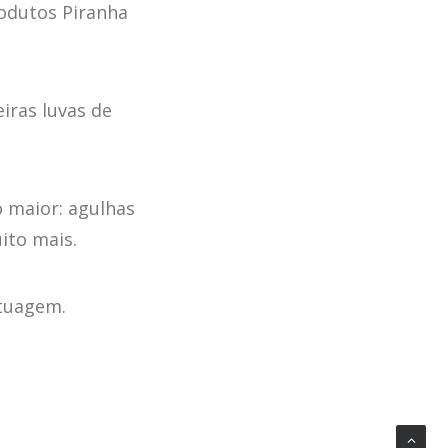
odutos Piranha
iras luvas de
 maior: agulhas
ito mais.
atuagem.