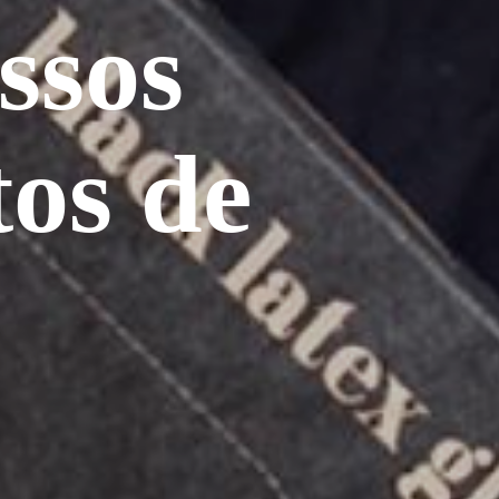
ssos
tos de