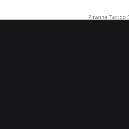
Piranha Tattoo 
Hunger for mor