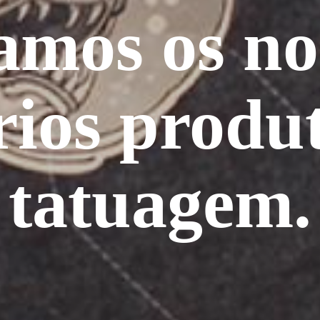
amos os no
ios produ
tatuagem.