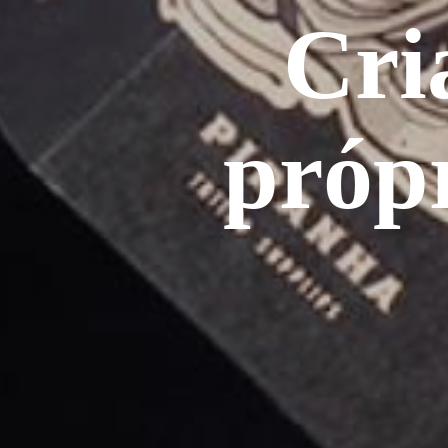
Cri
própr